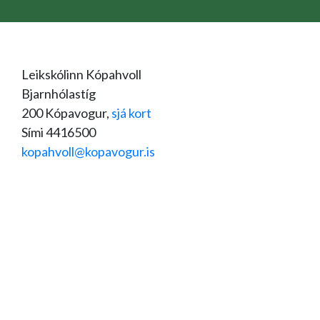
Leikskólinn Kópahvoll
Bjarnhólastíg
200 Kópavogur,
sjá kort
Sími 4416500
kopahvoll@kopavogur.is