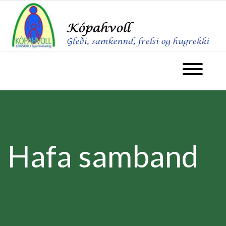
fara á forsíðu
Opna valm
Hafa samband