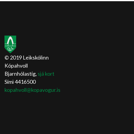
© 2019 Leikskólinn
Kópahvoll
Bjarnhólastíg,
sjá kort
Sími 4416500
kopahvoll@kopavogur.is