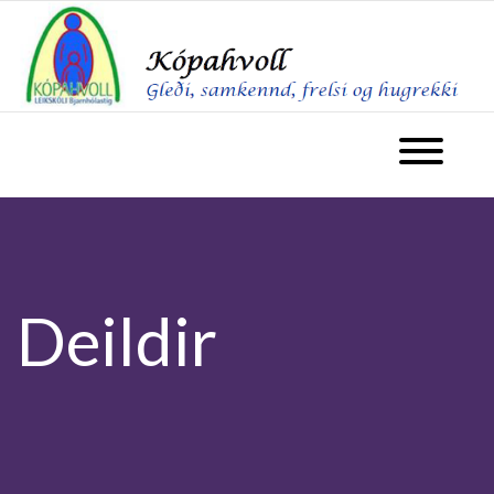
fara á forsíðu
Opna valm
Deildir