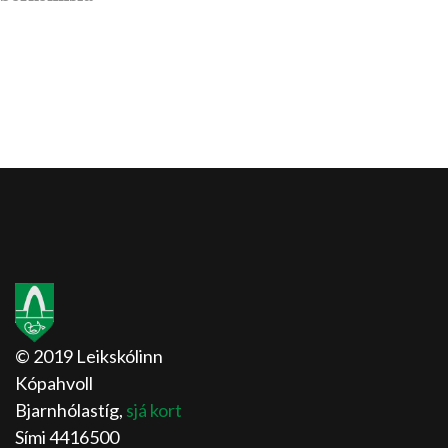
© 2019 Leikskólinn
Kópahvoll
Bjarnhólastíg,
sjá kort
Sími 4416500